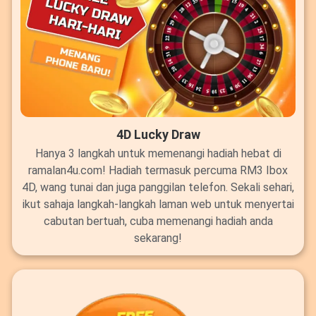
4D Lucky Draw
Hanya 3 langkah untuk memenangi hadiah hebat di
ramalan4u.com! Hadiah termasuk percuma RM3 Ibox
4D, wang tunai dan juga panggilan telefon. Sekali sehari,
ikut sahaja langkah-langkah laman web untuk menyertai
cabutan bertuah, cuba memenangi hadiah anda
sekarang!