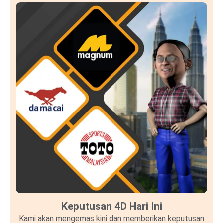
Keputusan 4D Hari Ini
Kami akan mengemas kini dan memberikan keputusan