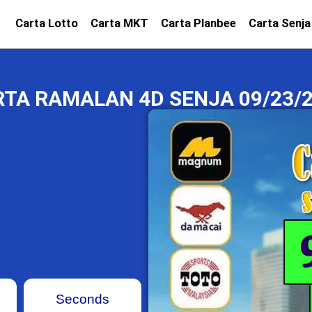
Carta Lotto
Carta MKT
Carta Planbee
Carta Senja
TA RAMALAN 4D SENJA 09/23/
Seconds