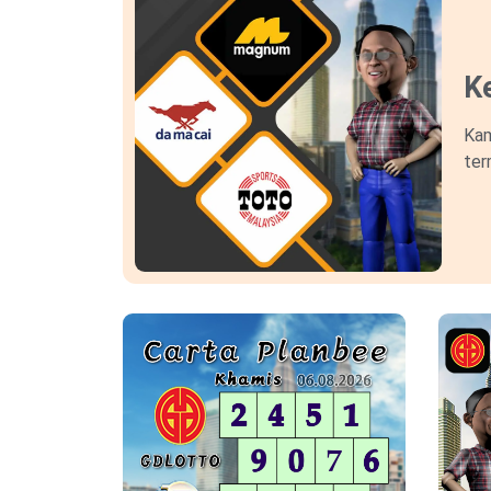
Ke
Kam
ter