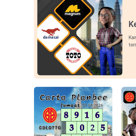
Ke
Kam
ter