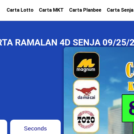
Carta Lotto
Carta MKT
Carta Planbee
Carta Senja
TA RAMALAN 4D SENJA 09/25/
Seconds