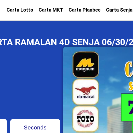
Carta Lotto
Carta MKT
Carta Planbee
Carta Senja
TA RAMALAN 4D SENJA 06/30/
Seconds