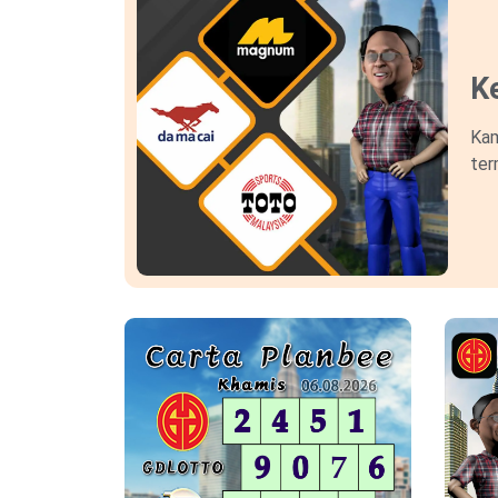
Ke
Kam
ter