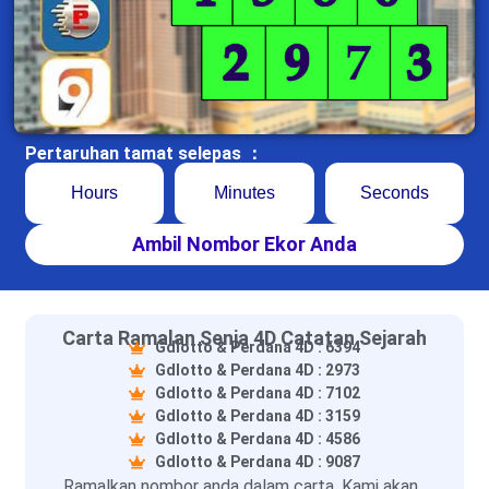
Pertaruhan tamat selepas ：
Hours
Minutes
Seconds
Ambil Nombor Ekor Anda
Carta Ramalan Senja 4D Catatan Sejarah
Gdlotto & Perdana 4D : 6394
Gdlotto & Perdana 4D : 2973
Gdlotto & Perdana 4D : 7102
Gdlotto & Perdana 4D : 3159
Gdlotto & Perdana 4D : 4586
Gdlotto & Perdana 4D : 9087
Ramalkan nombor anda dalam carta. Kami akan