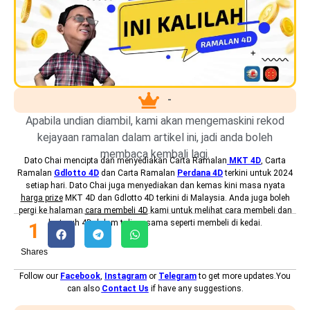
-
Apabila undian diambil, kami akan mengemaskini rekod
kejayaan ramalan dalam artikel ini, jadi anda boleh
membaca kembali lagi.
Dato Chai mencipta dan menyediakan
Carta Ramalan
MKT 4D
, Carta
Ramalan
Gdlotto 4D
dan Carta Ramalan
Perdana 4D
terkini untuk 2024
setiap hari. Dato Chai juga menyediakan dan kemas kini masa nyata
harga prize
MKT 4D dan Gdlotto 4D terkini di Malaysia. Anda juga boleh
pergi ke halaman
cara membeli 4D
kami untuk melihat cara membeli dan
bertaruh 4D dalam talian, sama seperti membeli di kedai.
1
Shares
Follow our
Facebook
,
Instagram
or
Telegram
to get more updates.You
can also
Contact Us
if have any suggestions.