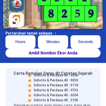
Pertaruhan tamat selepas ：
Hours
Minutes
Seconds
Ambil Nombor Ekor Anda
Carta Ramalan Senja 4D Catatan Sejarah
Gdlotto & Perdana 4D : 4926
Gdlotto & Perdana 4D : 8259
Gdlotto & Perdana 4D : 5718
Gdlotto & Perdana 4D : 9732
Gdlotto & Perdana 4D : 6304
Gdlotto & Perdana 4D : 2105
Ramalkan nombor anda dalam carta. Kami akan