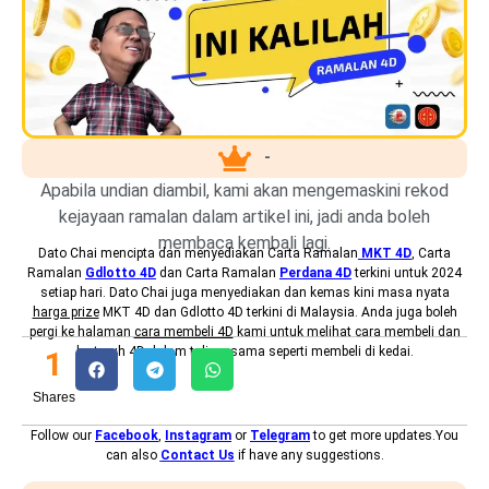
-
Apabila undian diambil, kami akan mengemaskini rekod
kejayaan ramalan dalam artikel ini, jadi anda boleh
membaca kembali lagi.
Dato Chai mencipta dan menyediakan
Carta Ramalan
MKT 4D
, Carta
Ramalan
Gdlotto 4D
dan Carta Ramalan
Perdana 4D
terkini untuk 2024
setiap hari. Dato Chai juga menyediakan dan kemas kini masa nyata
harga prize
MKT 4D dan Gdlotto 4D terkini di Malaysia. Anda juga boleh
pergi ke halaman
cara membeli 4D
kami untuk melihat cara membeli dan
bertaruh 4D dalam talian, sama seperti membeli di kedai.
1
Shares
Follow our
Facebook
,
Instagram
or
Telegram
to get more updates.You
can also
Contact Us
if have any suggestions.