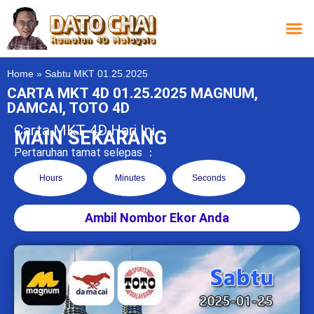
Carta L
Carta 
Carta
Carta S
Lucky D
Lucky
Chatbox 4D
Home
»
Sabtu MKT 01.25.2025
CARTA MKT 4D 01.25.2025 MAGNUM,
DAMCAI, TOTO 4D
Carta MKT 4D Hari Ini
MAIN SEKARANG
Pertaruhan tamat selepas ：
Hours
Minutes
Seconds
Ambil Nombor Ekor Anda