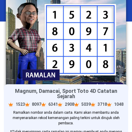
Magnum, Damacai, Sport Toto 4D Catatan
Sejarah
1523
8097
6341
2908
5039
3718
1048
Ramalkan nombor anda dalam carta. Kami akan membantu anda
menyenaraikan rekod kemenangan paling terkini untuk dirujuk oleh
pembaca.
*Tidak menyimpan carta ramalan ini mampu membuat anda menang