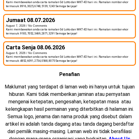
Kami membawakan anda carta ramalan Gd Lotto dan MKT 4D hari ini. Ramalan nombor ekor
termasuk: 8916, 3025, 6748, 5139, 1243 Semoga berjaya!
Jumaat 08.07.2026
August 7, 2026
No Comments
Kami membawakan anda carta ramalan Gd Lotto dan MKT 4D hari ini. Ramalan nombor ekor
termasuk: 9183, 7052, 3469, 2871, 3291 Semoga berjaya!
Carta Senja 08.06.2026
August 6, 2026
No Comments
Kami membawakan anda carta ramalan Gd Lotto dan MKT 4D hari ini. Ramalan nombor ekor
termasuk: 4852, 6091, 2734, 0568, 8075 Semoga berjaya!
Penafian
Maklumat yang terdapat di laman web ini hanya untuk tujuan
hiburan. Kami tidak memberikan jaminan atau pernyataan
mengenai ketepatan, pengesahan, ketepatan masa atau
kelengkapan hasil permainan yang diterbitkan di halaman ini.
Semua logo, jenama dan nama produk yang disebut dalam
artikel ini adalah tanda dagang atau tanda dagang berdaftar
dari pemilik masing-masing. Laman web ini tidak berafiliasi
dengan mana-mana organisasi yang berkaitan.
About Us