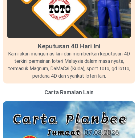
Keputusan 4D Hari Ini
Kami akan mengemas kini dan memberikan keputusan 4D
terkini permainan loteri Malaysia dalam masa nyata,
termasuk Magnum, DaMaCai (Kuda), sport toto, gd lotto,
perdana 4D dan syarikat loteri lain.
Carta Ramalan Lain