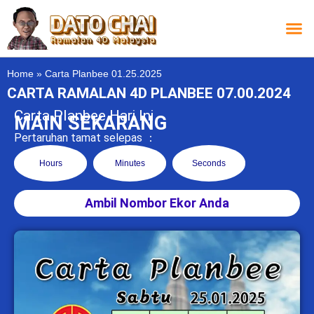
Carta L
Carta 
Carta
Carta S
Lucky D
Lucky
Chatbox 4D
Home
»
Carta Planbee 01.25.2025
CARTA RAMALAN 4D PLANBEE 07.00.2024
Carta Planbee Hari Ini
MAIN SEKARANG
Pertaruhan tamat selepas ：
Hours
Minutes
Seconds
Ambil Nombor Ekor Anda