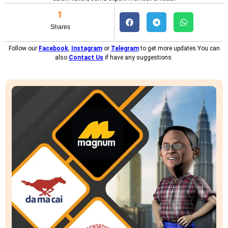
1
Shares
Follow our
F
acebook
,
Instagram
or
Telegram
to get more updates.You can
also
Contact Us
if have any suggestions.