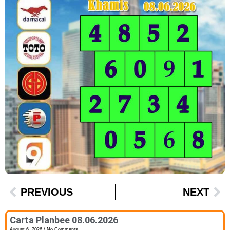
PREVIOUS
NEXT
Carta Planbee 08.06.2026
August 6, 2026
No Comments