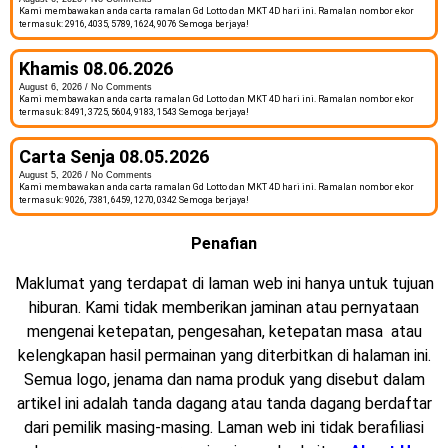
Kami membawakan anda carta ramalan Gd Lotto dan MKT 4D hari ini. Ramalan nombor ekor
termasuk: 2916, 4035, 5789, 1624, 9076 Semoga berjaya!
Khamis 08.06.2026
August 6, 2026
No Comments
Kami membawakan anda carta ramalan Gd Lotto dan MKT 4D hari ini. Ramalan nombor ekor
termasuk: 8491, 3725, 5604, 9183, 1543 Semoga berjaya!
Carta Senja 08.05.2026
August 5, 2026
No Comments
Kami membawakan anda carta ramalan Gd Lotto dan MKT 4D hari ini. Ramalan nombor ekor
termasuk: 9026, 7381, 6459, 1270, 0342 Semoga berjaya!
Penafian
Maklumat yang terdapat di laman web ini hanya untuk tujuan
hiburan. Kami tidak memberikan jaminan atau pernyataan
mengenai ketepatan, pengesahan, ketepatan masa atau
kelengkapan hasil permainan yang diterbitkan di halaman ini.
Semua logo, jenama dan nama produk yang disebut dalam
artikel ini adalah tanda dagang atau tanda dagang berdaftar
dari pemilik masing-masing. Laman web ini tidak berafiliasi