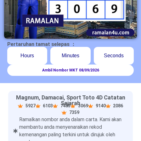
Pertaruhan tamat selepas ：
Hours
Minutes
Seconds
Ambil Nombor MKT 08/09/2026
Magnum, Damacai, Sport Toto 4D Catatan
Sejarah
5927
6103
7485
3069
9140
2086
7359
Ramalkan nombor anda dalam carta. Kami akan
membantu anda menyenaraikan rekod
kemenangan paling terkini untuk dirujuk oleh