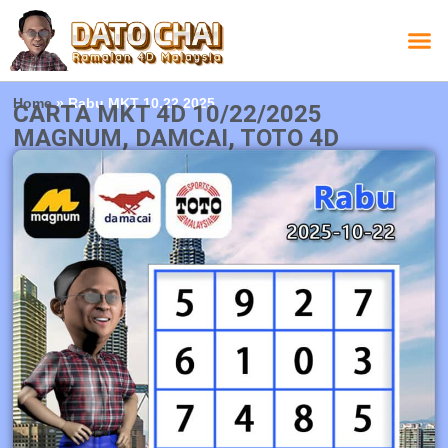
Carta L
Carta 
Carta
Carta S
Lucky D
Lucky
Chatbox 4D
Home
»
Rabu MKT 10.22.2025
CARTA MKT 4D 10/22/2025
MAGNUM, DAMCAI, TOTO 4D