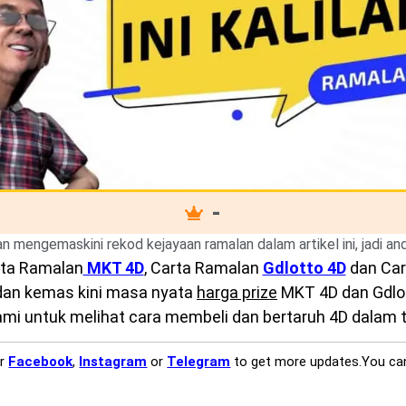
-
kan mengemaskini rekod kejayaan ramalan dalam artikel ini, jadi a
ta Ramalan
MKT 4D
, Carta Ramalan
Gdlotto 4D
dan Ca
 dan kemas kini masa nyata
harga prize
MKT 4D dan Gdlott
mi untuk melihat cara membeli dan bertaruh 4D dalam ta
ur
Facebook
,
Instagram
or
Telegram
to get more updates.You ca