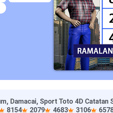
6
m, Damacai, Sport Toto 4D Catatan S
8154
2079
4683
3106
657