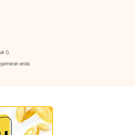
k I).
kegemaran anda.