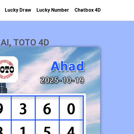
Lucky Draw
Lucky Number
Chatbox 4D
I, TOTO 4D