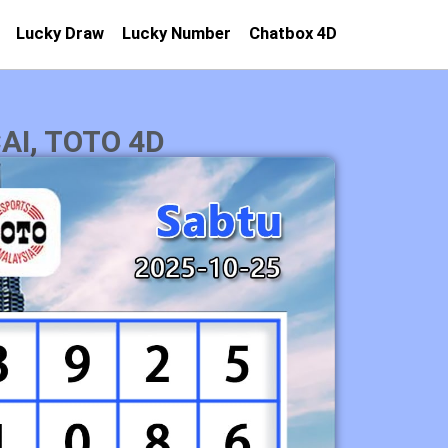
Lucky Draw
Lucky Number
Chatbox 4D
I, TOTO 4D