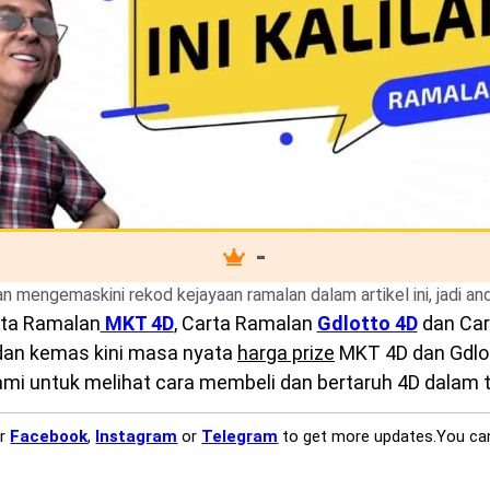
-
kan mengemaskini rekod kejayaan ramalan dalam artikel ini, jadi a
ta Ramalan
MKT 4D
, Carta Ramalan
Gdlotto 4D
dan Ca
 dan kemas kini masa nyata
harga prize
MKT 4D dan Gdlott
mi untuk melihat cara membeli dan bertaruh 4D dalam ta
ur
Facebook
,
Instagram
or
Telegram
to get more updates.You ca