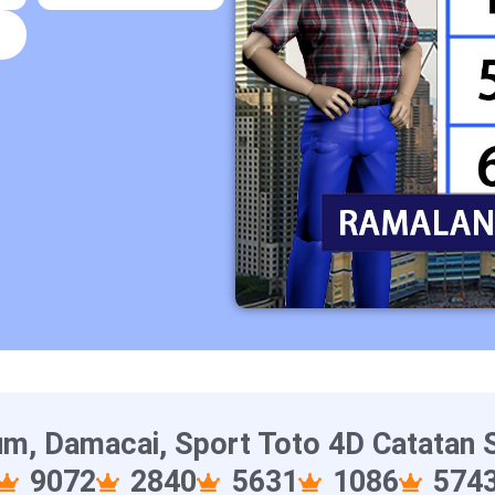
6
m, Damacai, Sport Toto 4D Catatan S
9072
2840
5631
1086
574