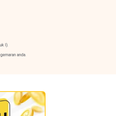
k I).
kegemaran anda.