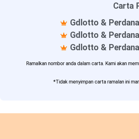
Carta 
Gdlotto & Perdana
Gdlotto & Perdana
Gdlotto & Perdana
Ramalkan nombor anda dalam carta. Kami akan memba
*Tidak menyimpan carta ramalan ini mam