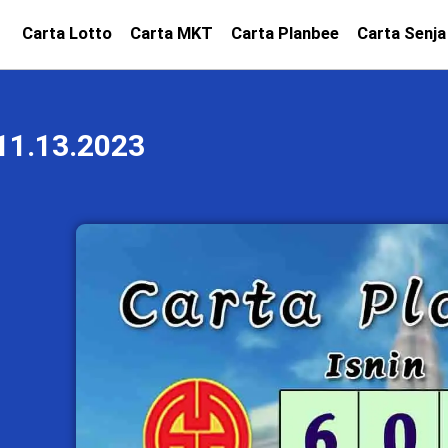
Carta Lotto
Carta MKT
Carta Planbee
Carta Senja
1.13.2023