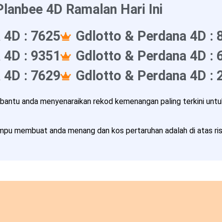
Planbee 4D Ramalan Hari Ini
 4D : 7625
Gdlotto & Perdana 4D : 
 4D : 9351
Gdlotto & Perdana 4D : 
 4D : 7629
Gdlotto & Perdana 4D : 
ntu anda menyenaraikan rekod kemenangan paling terkini untuk
pu membuat anda menang dan kos pertaruhan adalah di atas risi