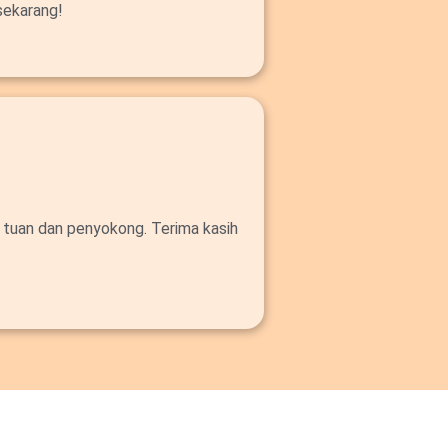
sekarang!
 tuan dan penyokong. Terima kasih