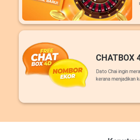
CHATBOX 
Dato Chai ingin mer
kerana menjadikan k