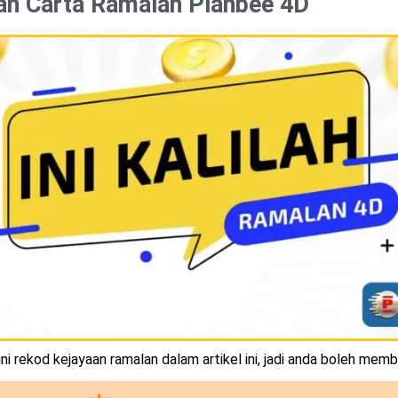
an Carta Ramalan Planbee 4D
i rekod kejayaan ramalan dalam artikel ini, jadi anda boleh memb