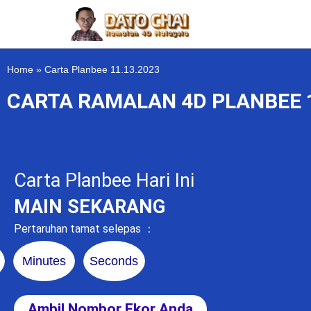
Home
»
Carta Planbee 11.13.2023
CARTA RAMALAN 4D PLANBEE 1
Carta Planbee Hari Ini
MAIN SEKARANG
Pertaruhan tamat selepas ：
Minutes
Seconds
Ambil Nombor Ekor Anda