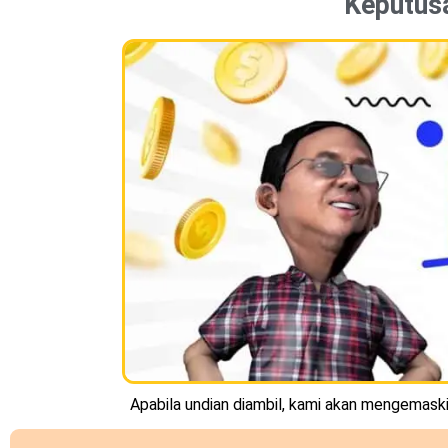
Keputus
Apabila undian diambil, kami akan mengemaskin