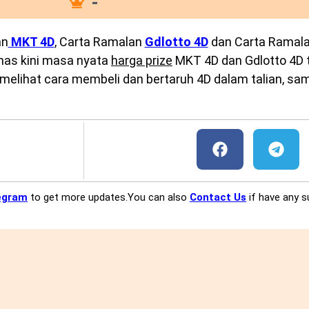
-
an
MKT 4D
, Carta Ramalan
Gdlotto 4D
dan Carta Ramal
emas kini masa nyata
harga prize
MKT 4D dan Gdlotto 4D te
melihat cara membeli dan bertaruh 4D dalam talian, sam
egram
to get more updates.You can also
Contact Us
if have any s