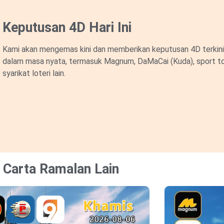
Keputusan 4D Hari Ini
Kami akan mengemas kini dan memberikan keputusan 4D terkini 
dalam masa nyata, termasuk Magnum, DaMaCai (Kuda), sport to
syarikat loteri lain.
Carta Ramalan Lain