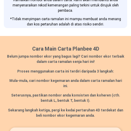
Ramalkan nombor anda dalam carta. Kami akan membantu anda
menyenaraikan rekod kemenangan paling terkini untuk dirujuk oleh
pembaca.
*Tidak menyimpan carta ramalan ini mampu membuat anda menang
dan kos pertaruhan adalah di atas risiko sendiri.
Cara Main Carta Planbee 4D
Belum jumpa nombor ekor yang bagus lagi? Cari nombor ekor terbaik
dalam carta ramalan senja hari ini!
Proses menggunakan carta ini terdiri daripada 3 langkah:
Mula-mula, cari nombor kegemaran anda dalam carta ramalan hari
ini.
Seterusnya, pastikan nombor anda konsisten dan koheren
(cth.
bentuk L, bentuk T, bentuk I).
Sekarang langkah ketiga, pergi ke kedai pertaruhan 4D terdekat dan
beli nombor ekor kegemaran anda.