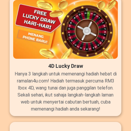
4D Lucky Draw
Hanya 3 langkah untuk memenangi hadiah hebat di
ramalan4u.com! Hadiah termasuk percuma RM3
Ibox 4D, wang tunai dan juga panggilan telefon.
Sekali sehari, ikut sahaja langkah-langkah laman
web untuk menyertai cabutan bertuah, cuba
memenangi hadiah anda sekarang!