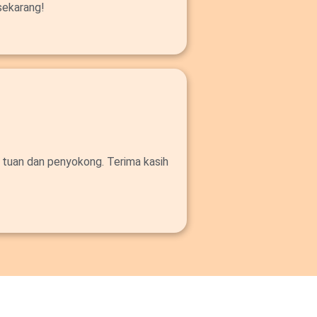
sekarang!
 tuan dan penyokong. Terima kasih