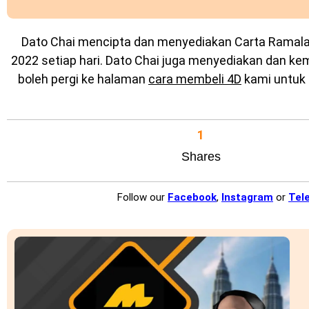
Dato Chai mencipta dan menyediakan
Carta Ramal
2022 setiap hari. Dato Chai juga menyediakan dan k
boleh pergi ke halaman
cara membeli 4D
kami untuk 
1
Shares
Follow our
F
acebook
,
Instagram
or
Tel