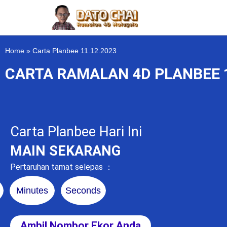
Home
»
Carta Planbee 11.12.2023
CARTA RAMALAN 4D PLANBEE 1
Carta Planbee Hari Ini
MAIN SEKARANG
Pertaruhan tamat selepas ：
Minutes
Seconds
Ambil Nombor Ekor Anda