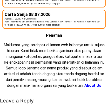
Kami membawakan anda carta ramalan Gd Lotto dan MKT 4D hari ini. Ramalan nombor ekor
termasuk: 4536, 9078, 8215, 3714, 6859 Semoga berjaya!
Carta Senja 08.07.2026
August 7, 2026
No Comments
Kami membawakan anda carta ramalan Gd Lotto dan MKT 4D hari ini. Ramalan nombor ekor
termasuk: 1583, 2094, 3671, 4825, 5068 Semoga berjaya!
Penafian
Maklumat yang terdapat di laman web ini hanya untuk tujuan
hiburan. Kami tidak memberikan jaminan atau pernyataan
mengenai ketepatan, pengesahan, ketepatan masa atau
kelengkapan hasil permainan yang diterbitkan di halaman ini.
Semua logo, jenama dan nama produk yang disebut dalam
artikel ini adalah tanda dagang atau tanda dagang berdaftar
dari pemilik masing-masing. Laman web ini tidak berafiliasi
dengan mana-mana organisasi yang berkaitan.
About Us
Leave a Reply