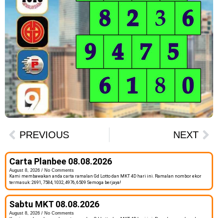
PREVIOUS
NEXT
Carta Planbee 08.08.2026
August 8, 2026
No Comments
Kami membawakan anda carta ramalan Gd Lotto dan MKT 4D hari ini. Ramalan nombor ekor
termasuk: 2691, 7584, 1032, 4976, 6509 Semoga berjaya!
Sabtu MKT 08.08.2026
August 8, 2026
No Comments