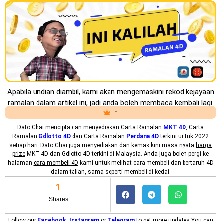
Apabila undian diambil, kami akan mengemaskini rekod kejayaan
ramalan dalam artikel ini, jadi anda boleh membaca kembali lagi.
-
Dato Chai mencipta dan menyediakan
Carta Ramalan
MKT 4D
, Carta
Ramalan
Gdlotto 4D
dan Carta Ramalan
Perdana 4D
terkini untuk 2022
setiap hari. Dato Chai juga menyediakan dan kemas kini masa nyata
harga
prize
MKT 4D dan Gdlotto 4D terkini di Malaysia. Anda juga boleh pergi ke
halaman
cara membeli 4D
kami untuk melihat cara membeli dan bertaruh 4D
dalam talian, sama seperti membeli di kedai.
1
Shares
Follow our
Facebook
,
Instagram
or
Telegram
to get more updates.You can