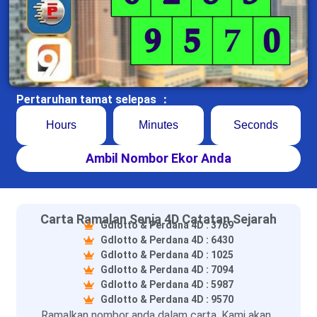
Pertaruhan tamat selepas ：
Hours
Minutes
Seconds
Ambil Nombor Ekor Anda
Carta Ramalan Senja 4D Catatan Sejarah
Gdlotto & Perdana 4D : 3769
Gdlotto & Perdana 4D : 6430
Gdlotto & Perdana 4D : 1025
Gdlotto & Perdana 4D : 7094
Gdlotto & Perdana 4D : 5987
Gdlotto & Perdana 4D : 9570
Ramalkan nombor anda dalam carta. Kami akan