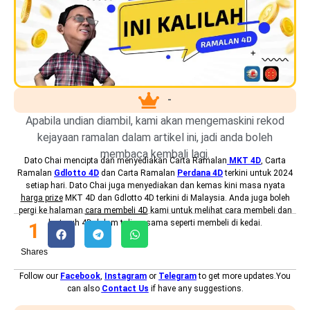
-
Apabila undian diambil, kami akan mengemaskini rekod
kejayaan ramalan dalam artikel ini, jadi anda boleh
membaca kembali lagi.
Dato Chai mencipta dan menyediakan
Carta Ramalan
MKT 4D
, Carta
Ramalan
Gdlotto 4D
dan Carta Ramalan
Perdana 4D
terkini untuk 2024
setiap hari. Dato Chai juga menyediakan dan kemas kini masa nyata
harga prize
MKT 4D dan Gdlotto 4D terkini di Malaysia. Anda juga boleh
pergi ke halaman
cara membeli 4D
kami untuk melihat cara membeli dan
bertaruh 4D dalam talian, sama seperti membeli di kedai.
1
Shares
Follow our
Facebook
,
Instagram
or
Telegram
to get more updates.You
can also
Contact Us
if have any suggestions.