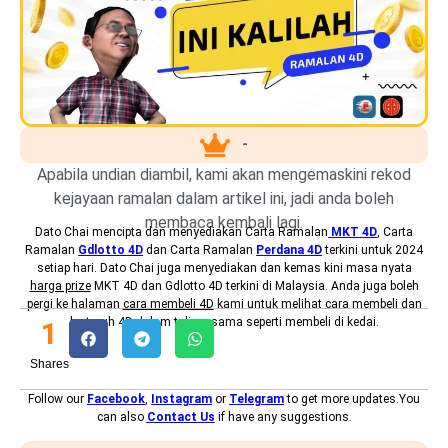
-
Apabila undian diambil, kami akan mengemaskini rekod
kejayaan ramalan dalam artikel ini, jadi anda boleh
membaca kembali lagi.
Dato Chai mencipta dan menyediakan
Carta Ramalan
MKT 4D
, Carta
Ramalan
Gdlotto 4D
dan Carta Ramalan
Perdana 4D
terkini untuk 2024
setiap hari. Dato Chai juga menyediakan dan kemas kini masa nyata
harga prize
MKT 4D dan Gdlotto 4D terkini di Malaysia. Anda juga boleh
pergi ke halaman
cara membeli 4D
kami untuk melihat cara membeli dan
bertaruh 4D dalam talian, sama seperti membeli di kedai.
1
Shares
Follow our
Facebook
,
Instagram
or
Telegram
to get more updates.You
can also
Contact Us
if have any suggestions.