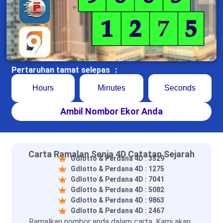
Pertaruhan tamat selepas ：
Hours
Minutes
Seconds
Ambil Nombor Ekor Anda
Carta Ramalan Senja 4D Catatan Sejarah
Gdlotto & Perdana 4D : 3529
Gdlotto & Perdana 4D : 1275
Gdlotto & Perdana 4D : 7041
Gdlotto & Perdana 4D : 5082
Gdlotto & Perdana 4D : 9863
Gdlotto & Perdana 4D : 2467
Ramalkan nombor anda dalam carta. Kami akan