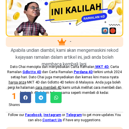
-
Apabila undian diambil, kami akan mengemaskini rekod
kejayaan ramalan dalam artikel ini, jadi anda boleh
membaca kembali lagi.
Dato Chai mencipta dan menyediakan
Carta Ramalan
MKT 4D
, Carta
Ramalan
Gdlotto 4D
dan Carta Ramalan
Perdana 4D
terkini untuk 2024
setiap hari. Dato Chai juga menyediakan dan kemas kini masa nyata
harga prize
MKT 4D dan Gdlotto 4D terkini di Malaysia. Anda juga boleh
pergi ke halaman
cara membeli 4D
kami untuk melihat cara membeli dan
bertaruh 4D dalam talian, sama seperti membeli di kedai.
1
Shares
Follow our
Facebook
,
Instagram
or
Telegram
to get more updates.You
can also
Contact Us
if have any suggestions.