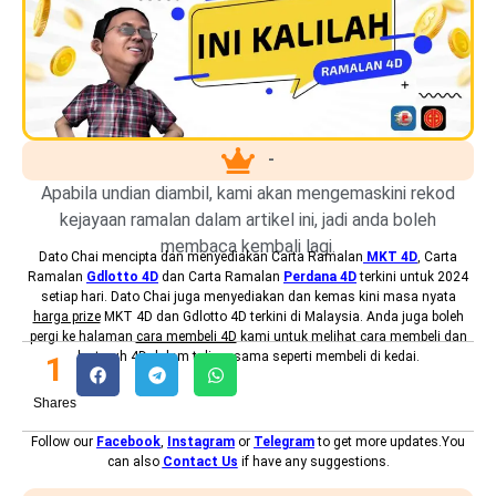
-
Apabila undian diambil, kami akan mengemaskini rekod
kejayaan ramalan dalam artikel ini, jadi anda boleh
membaca kembali lagi.
Dato Chai mencipta dan menyediakan
Carta Ramalan
MKT 4D
, Carta
Ramalan
Gdlotto 4D
dan Carta Ramalan
Perdana 4D
terkini untuk 2024
setiap hari. Dato Chai juga menyediakan dan kemas kini masa nyata
harga prize
MKT 4D dan Gdlotto 4D terkini di Malaysia. Anda juga boleh
pergi ke halaman
cara membeli 4D
kami untuk melihat cara membeli dan
bertaruh 4D dalam talian, sama seperti membeli di kedai.
1
Shares
Follow our
Facebook
,
Instagram
or
Telegram
to get more updates.You
can also
Contact Us
if have any suggestions.