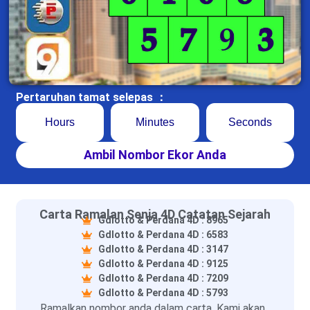
Pertaruhan tamat selepas ：
Hours
Minutes
Seconds
Ambil Nombor Ekor Anda
Carta Ramalan Senja 4D Catatan Sejarah
Gdlotto & Perdana 4D : 8965
Gdlotto & Perdana 4D : 6583
Gdlotto & Perdana 4D : 3147
Gdlotto & Perdana 4D : 9125
Gdlotto & Perdana 4D : 7209
Gdlotto & Perdana 4D : 5793
Ramalkan nombor anda dalam carta. Kami akan