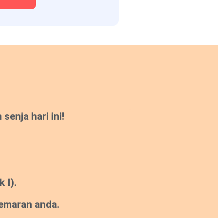
enja hari ini!
 I).
gemaran anda.