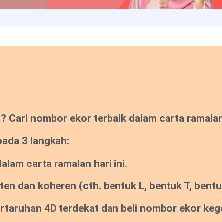
Cari nombor ekor terbaik dalam carta ramalan s
pada 3 langkah:
lam carta ramalan hari ini.
sten dan koheren
(cth. bentuk L, bentuk T, bentuk
pertaruhan 4D terdekat dan beli nombor ekor ke