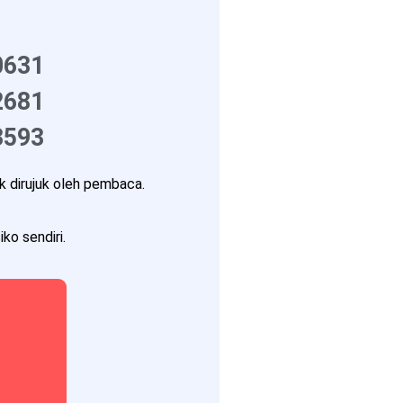
0631
2681
3593
 dirujuk oleh pembaca.
ko sendiri.