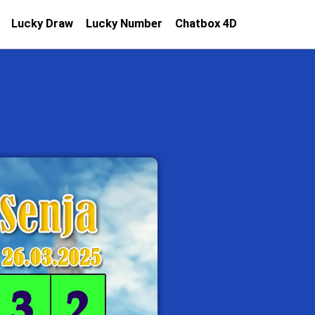
Lucky Draw
Lucky Number
Chatbox 4D