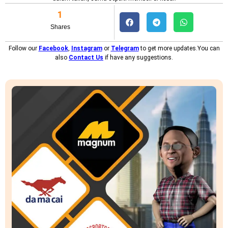
1
Shares
Follow our
Facebook
,
Instagram
or
Telegram
to get more updates.You can
also
Contact Us
if have any suggestions.