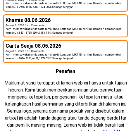
Kami membawakan anda carta ramalan Gd Lotto dan MKT 4D hari ini. Ramalan nombor ekor
termasuk: 2916, 4035, 5789, 1624, 9076 Semoga berjaya!
Khamis 08.06.2026
August 6, 2026
No Comments
Kami membawakan anda carta ramalan Gd Lotto dan MKT 4D hari ini. Ramalan nombor ekor
termasuk: 8491, 3725, 5604, 9183, 1543 Semoga berjaya!
Carta Senja 08.05.2026
August 5, 2026
No Comments
Kami membawakan anda carta ramalan Gd Lotto dan MKT 4D hari ini. Ramalan nombor ekor
termasuk: 9026, 7381, 6459, 1270, 0342 Semoga berjaya!
Penafian
Maklumat yang terdapat di laman web ini hanya untuk tujuan
hiburan. Kami tidak memberikan jaminan atau pernyataan
mengenai ketepatan, pengesahan, ketepatan masa atau
kelengkapan hasil permainan yang diterbitkan di halaman ini.
Semua logo, jenama dan nama produk yang disebut dalam
artikel ini adalah tanda dagang atau tanda dagang berdaftar
dari pemilik masing-masing. Laman web ini tidak berafiliasi