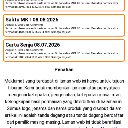
Kami membawakan anda carta ramalan Gd Lotto dan MKT 4D hari ini. Ramalan nombor ekor
termasuk: 2691, 7584, 1032, 4976, 6509 Semoga berjaya!
Sabtu MKT 08.08.2026
August 8, 2026
No Comments
Kami membawakan anda carta ramalan Gd Lotto dan MKT 4D hari ini. Ramalan nombor ekor
termasuk: 4536, 9078, 8215, 3714, 6859 Semoga berjaya!
Carta Senja 08.07.2026
August 7, 2026
No Comments
Kami membawakan anda carta ramalan Gd Lotto dan MKT 4D hari ini. Ramalan nombor ekor
termasuk: 1583, 2094, 3671, 4825, 5068 Semoga berjaya!
Penafian
Maklumat yang terdapat di laman web ini hanya untuk tujuan
hiburan. Kami tidak memberikan jaminan atau pernyataan
mengenai ketepatan, pengesahan, ketepatan masa atau
kelengkapan hasil permainan yang diterbitkan di halaman ini.
Semua logo, jenama dan nama produk yang disebut dalam
artikel ini adalah tanda dagang atau tanda dagang berdaftar
dari pemilik masing-masing. Laman web ini tidak berafiliasi