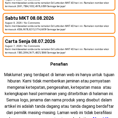
Kami membawakan anda carta ramalan Gd Lotto dan MKT 4D hari ini. Ramalan nombor ekor
termasuk: 2691, 7584, 1032, 4976, 6509 Semoga berjaya!
Sabtu MKT 08.08.2026
August 8, 2026
No Comments
Kami membawakan anda carta ramalan Gd Lotto dan MKT 4D hari ini. Ramalan nombor ekor
termasuk: 4536, 9078, 8215, 3714, 6859 Semoga berjaya!
Carta Senja 08.07.2026
August 7, 2026
No Comments
Kami membawakan anda carta ramalan Gd Lotto dan MKT 4D hari ini. Ramalan nombor ekor
termasuk: 1583, 2094, 3671, 4825, 5068 Semoga berjaya!
Penafian
Maklumat yang terdapat di laman web ini hanya untuk tujuan
hiburan. Kami tidak memberikan jaminan atau pernyataan
mengenai ketepatan, pengesahan, ketepatan masa atau
kelengkapan hasil permainan yang diterbitkan di halaman ini.
Semua logo, jenama dan nama produk yang disebut dalam
artikel ini adalah tanda dagang atau tanda dagang berdaftar
dari pemilik masing-masing. Laman web ini tidak berafiliasi