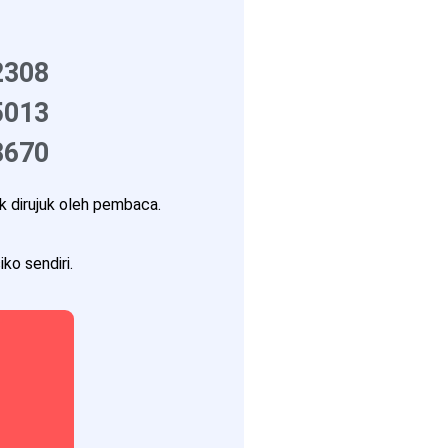
2308
5013
8670
 dirujuk oleh pembaca.
ko sendiri.