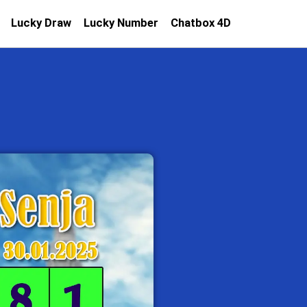
Lucky Draw
Lucky Number
Chatbox 4D