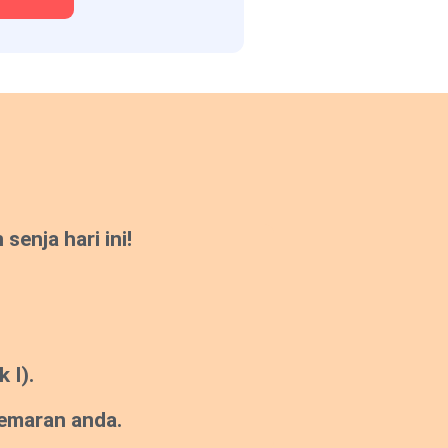
enja hari ini!
 I).
gemaran anda.