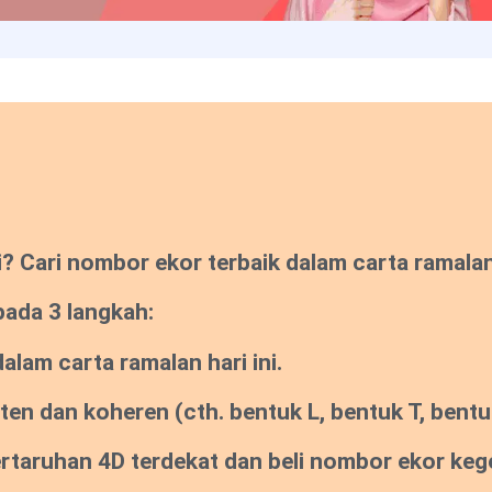
Cari nombor ekor terbaik dalam carta ramalan s
pada 3 langkah:
lam carta ramalan hari ini.
sten dan koheren
(cth. bentuk L, bentuk T, bentuk
pertaruhan 4D terdekat dan beli nombor ekor ke