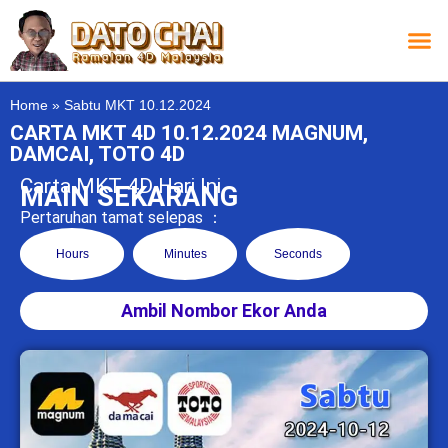
Carta L
Carta 
Carta
Carta S
Lucky D
Lucky
Chatbox 4D
Home
»
Sabtu MKT 10.12.2024
CARTA MKT 4D 10.12.2024 MAGNUM,
DAMCAI, TOTO 4D
Carta MKT 4D Hari Ini
MAIN SEKARANG
Pertaruhan tamat selepas ：
Hours
Minutes
Seconds
Ambil Nombor Ekor Anda