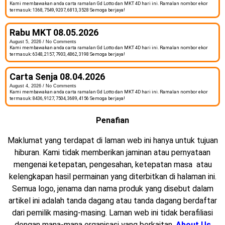
Kami membawakan anda carta ramalan Gd Lotto dan MKT 4D hari ini. Ramalan nombor ekor
termasuk: 1368, 7549, 9207, 6813, 3528 Semoga berjaya!
Rabu MKT 08.05.2026
August 5, 2026
No Comments
Kami membawakan anda carta ramalan Gd Lotto dan MKT 4D hari ini. Ramalan nombor ekor
termasuk: 6348, 2157, 7903, 4862, 3198 Semoga berjaya!
Carta Senja 08.04.2026
August 4, 2026
No Comments
Kami membawakan anda carta ramalan Gd Lotto dan MKT 4D hari ini. Ramalan nombor ekor
termasuk: 8436, 9127, 7504, 3689, 4156 Semoga berjaya!
Penafian
Maklumat yang terdapat di laman web ini hanya untuk tujuan
hiburan. Kami tidak memberikan jaminan atau pernyataan
mengenai ketepatan, pengesahan, ketepatan masa atau
kelengkapan hasil permainan yang diterbitkan di halaman ini.
Semua logo, jenama dan nama produk yang disebut dalam
artikel ini adalah tanda dagang atau tanda dagang berdaftar
dari pemilik masing-masing. Laman web ini tidak berafiliasi
dengan mana-mana organisasi yang berkaitan.
About Us