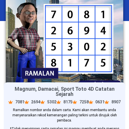
Magnum, Damacai, Sport Toto 4D Catatan
Sejarah
7081
2694
5302
8175
7258
0631
8907
Ramalkan nombor anda dalam carta. Kami akan membantu anda
menyenaraikan rekod kemenangan paling terkini untuk dirujuk oleh
pembaca.
*Tidak menyimpan carta ramalan ini mampu membuat anda menang