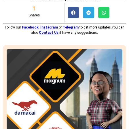
1
Shares
Follow our
F
acebook
,
Instagram
or
Telegram
to get more updates.You can
also
Contact Us
if have any suggestions.