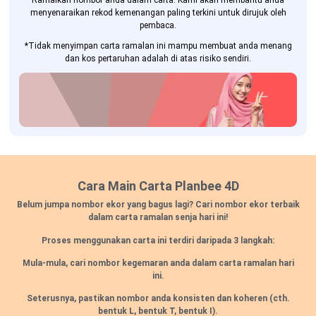
Ramalkan nombor anda dalam carta. Kami akan membantu anda
menyenaraikan rekod kemenangan paling terkini untuk dirujuk oleh
pembaca.
*Tidak menyimpan carta ramalan ini mampu membuat anda menang
dan kos pertaruhan adalah di atas risiko sendiri.
Cara Main Carta Planbee 4D
Belum jumpa nombor ekor yang bagus lagi? Cari nombor ekor terbaik
dalam carta ramalan senja hari ini!
Proses menggunakan carta ini terdiri daripada 3 langkah:
Mula-mula, cari nombor kegemaran anda dalam carta ramalan hari
ini.
Seterusnya, pastikan nombor anda konsisten dan koheren
(cth.
bentuk L, bentuk T, bentuk I).