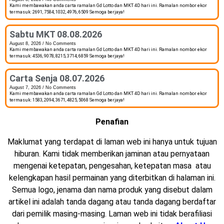
Kami membawakan anda carta ramalan Gd Lotto dan MKT 4D hari ini. Ramalan nombor ekor
termasuk: 2691, 7584, 1032, 4976, 6509 Semoga berjaya!
Sabtu MKT 08.08.2026
August 8, 2026
No Comments
Kami membawakan anda carta ramalan Gd Lotto dan MKT 4D hari ini. Ramalan nombor ekor
termasuk: 4536, 9078, 8215, 3714, 6859 Semoga berjaya!
Carta Senja 08.07.2026
August 7, 2026
No Comments
Kami membawakan anda carta ramalan Gd Lotto dan MKT 4D hari ini. Ramalan nombor ekor
termasuk: 1583, 2094, 3671, 4825, 5068 Semoga berjaya!
Penafian
Maklumat yang terdapat di laman web ini hanya untuk tujuan
hiburan. Kami tidak memberikan jaminan atau pernyataan
mengenai ketepatan, pengesahan, ketepatan masa atau
kelengkapan hasil permainan yang diterbitkan di halaman ini.
Semua logo, jenama dan nama produk yang disebut dalam
artikel ini adalah tanda dagang atau tanda dagang berdaftar
dari pemilik masing-masing. Laman web ini tidak berafiliasi