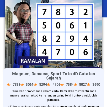
Magnum, Damacai, Sport Toto 4D Catatan
Sejarah
7832
5061
8294
4706
7584
8027
3690
Ramalkan nombor anda dalam carta. Kami akan membantu anda
menyenaraikan rekod kemenangan paling terkini untuk dirujuk oleh
pembaca.
*Tidak menyimpan carta ramalan ini mampu membuat anda menang