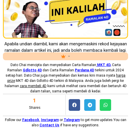
Apabila undian diambil, kami akan mengemaskini rekod kejayaan
ramalan dalam artikel ini, jadi anda boleh membaca kembali lagi.
-
Dato Chai mencipta dan menyediakan
Carta Ramalan
MKT 4D
,
Carta
Ramalan
Gdlotto
4D
dan Carta Ramalan
Perdana 4D
terkini untuk 2024
setiap hari. Dato Chai juga menyediakan dan kemas kini masa nyata
harga
prize
MKT 4D dan Gdlotto 4D terkini di Malaysia. Anda juga boleh pergi ke
halaman
cara membeli 4D
kami untuk melihat cara membeli dan bertaruh 4D
dalam talian, sama seperti membeli di kedai.
1
Shares
Follow our
Facebook
,
Instagram
or
Telegram
to get more updates.You can
also
Contact Us
if have any suggestions.