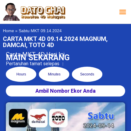
Carta L
Carta 
Carta
Carta S
Lucky D
Lucky
Chatbox 4D
Home
»
Sabtu MKT 09.14.2024
CARTA MKT 4D 09.14.2024 MAGNUM,
DAMCAI, TOTO 4D
Carta MKT 4D Hari Ini
MAIN SEKARANG
Pertaruhan tamat selepas ：
Hours
Minutes
Seconds
Ambil Nombor Ekor Anda