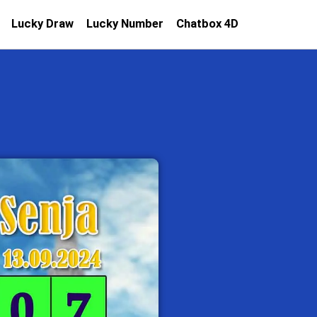
Lucky Draw
Lucky Number
Chatbox 4D