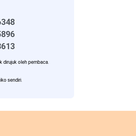
6348
5896
3613
 dirujuk oleh pembaca.
ko sendiri.