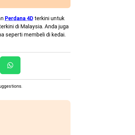
an
Perdana 4D
terkini untuk
rkini di Malaysia. Anda juga
a seperti membeli di kedai.
uggestions.