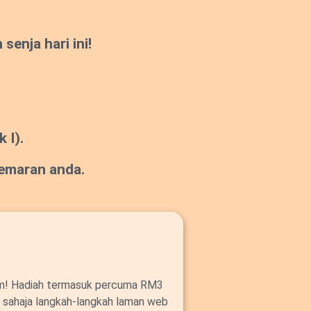
enja hari ini!
 I).
gemaran anda.
om! Hadiah termasuk percuma RM3
ut sahaja langkah-langkah laman web