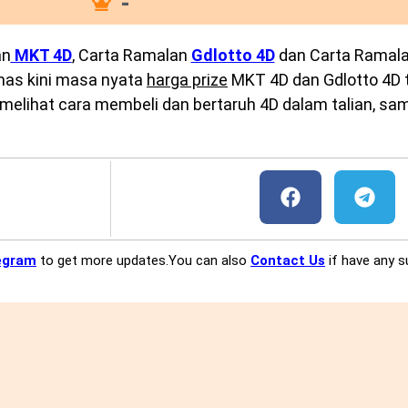
-
an
MKT 4D
, Carta Ramalan
Gdlotto 4D
dan Carta Ramal
emas kini masa nyata
harga prize
MKT 4D dan Gdlotto 4D te
melihat cara membeli dan bertaruh 4D dalam talian, sam
egram
to get more updates.You can also
Contact Us
if have any s