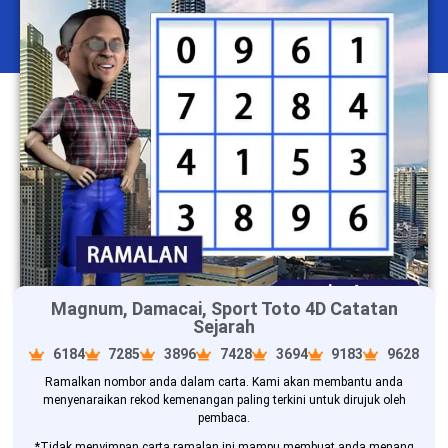
Magnum, Damacai, Sport Toto 4D Catatan
Sejarah
6184
7285
3896
7428
3694
9183
9628
Ramalkan nombor anda dalam carta. Kami akan membantu anda
menyenaraikan rekod kemenangan paling terkini untuk dirujuk oleh
pembaca.
*Tidak menyimpan carta ramalan ini mampu membuat anda menang