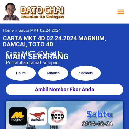
Carta L
Carta 
Carta
Carta S
Lucky D
Lucky
Chatbox 4D
Home
»
Sabtu MKT 02.24.2024
CARTA MKT 4D 02.24.2024 MAGNUM,
DAMCAI, TOTO 4D
Carta MKT 4D Hari Ini
MAIN SEKARANG
Pertaruhan tamat selepas ：
Hours
Minutes
Seconds
Ambil Nombor Ekor Anda