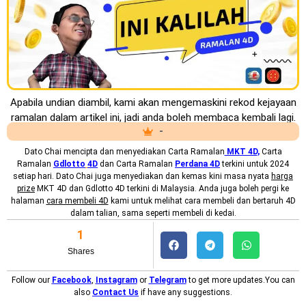
Apabila undian diambil, kami akan mengemaskini rekod kejayaan
ramalan dalam artikel ini, jadi anda boleh membaca kembali lagi.
-
Dato Chai mencipta dan menyediakan
Carta Ramalan
MKT 4D
,
Carta
Ramalan
Gdlotto
4D
dan Carta Ramalan
Perdana 4D
terkini untuk 2024
setiap hari. Dato Chai juga menyediakan dan kemas kini masa nyata
harga
prize
MKT 4D dan Gdlotto 4D terkini di Malaysia. Anda juga boleh pergi ke
halaman
cara membeli 4D
kami untuk melihat cara membeli dan bertaruh 4D
dalam talian, sama seperti membeli di kedai.
1
Shares
Follow our
Facebook
,
Instagram
or
Telegram
to get more updates.You can
also
Contact Us
if have any suggestions.