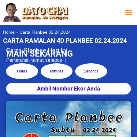
Carta L
Carta 
Carta
Carta S
Lucky D
Lucky
Chatbox 4D
Home
»
Carta Planbee 02.24.2024
CARTA RAMALAN 4D PLANBEE 02.24.2024
Carta Planbee Hari Ini
MAIN SEKARANG
Pertaruhan tamat selepas ：
Hours
Minutes
Seconds
Ambil Nombor Ekor Anda