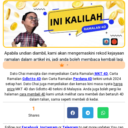
Apabila undian diambil, kami akan mengemaskini rekod kejayaan
ramalan dalam artikel ini, jadi anda boleh membaca kembali lagi.
-
Dato Chai mencipta dan menyediakan
Carta Ramalan
MKT 4D
, Carta
Ramalan
Gdlotto 4D
dan Carta Ramalan
Perdana 4D
terkini untuk 2024
setiap hari. Dato Chai juga menyediakan dan kemas kini masa nyata
harga
prize
MKT 4D dan Gdlotto 4D terkini di Malaysia. Anda juga boleh pergi ke
halaman
cara membeli 4D
kami untuk melihat cara membeli dan bertaruh 4D
dalam talian, sama seperti membeli di kedai.
1
Shares
Follow our
F
acebook
,
Instagram
or
Telegram
to get more updates.You can