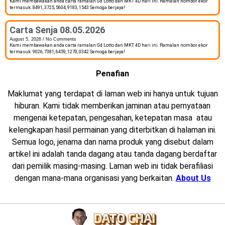
Kami membawakan anda carta ramalan Gd Lotto dan MKT 4D hari ini. Ramalan nombor ekor
termasuk: 8491, 3725, 5604, 9183, 1543 Semoga berjaya!
Carta Senja 08.05.2026
August 5, 2026
No Comments
Kami membawakan anda carta ramalan Gd Lotto dan MKT 4D hari ini. Ramalan nombor ekor
termasuk: 9026, 7381, 6459, 1270, 0342 Semoga berjaya!
Penafian
Maklumat yang terdapat di laman web ini hanya untuk tujuan
hiburan. Kami tidak memberikan jaminan atau pernyataan
mengenai ketepatan, pengesahan, ketepatan masa atau
kelengkapan hasil permainan yang diterbitkan di halaman ini.
Semua logo, jenama dan nama produk yang disebut dalam
artikel ini adalah tanda dagang atau tanda dagang berdaftar
dari pemilik masing-masing. Laman web ini tidak berafiliasi
dengan mana-mana organisasi yang berkaitan.
About Us