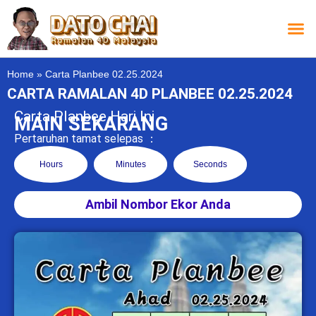
Carta L
Carta 
Carta
Carta S
Lucky D
Lucky
Chatbox 4D
Home
»
Carta Planbee 02.25.2024
CARTA RAMALAN 4D PLANBEE 02.25.2024
Carta Planbee Hari Ini
MAIN SEKARANG
Pertaruhan tamat selepas ：
Hours
Minutes
Seconds
Ambil Nombor Ekor Anda