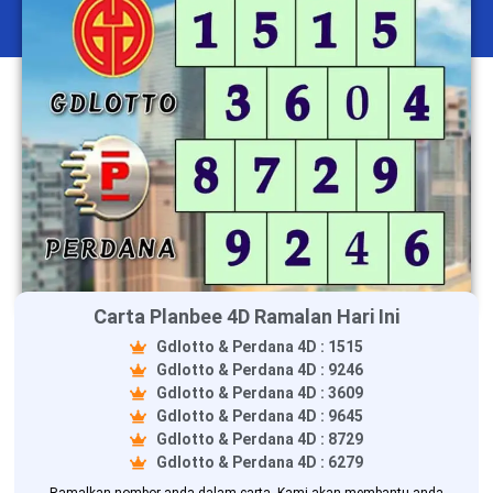
Carta Planbee 4D Ramalan Hari Ini
Gdlotto & Perdana 4D : 1515
Gdlotto & Perdana 4D : 9246
Gdlotto & Perdana 4D : 3609
Gdlotto & Perdana 4D : 9645
Gdlotto & Perdana 4D : 8729
Gdlotto & Perdana 4D : 6279