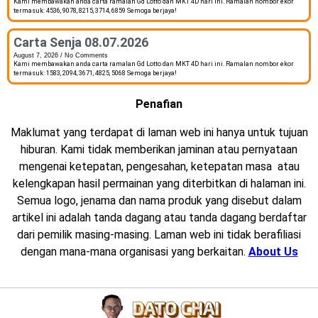
Kami membawakan anda carta ramalan Gd Lotto dan MKT 4D hari ini. Ramalan nombor ekor
termasuk: 4536, 9078, 8215, 3714, 6859 Semoga berjaya!
Carta Senja 08.07.2026
August 7, 2026
No Comments
Kami membawakan anda carta ramalan Gd Lotto dan MKT 4D hari ini. Ramalan nombor ekor
termasuk: 1583, 2094, 3671, 4825, 5068 Semoga berjaya!
Penafian
Maklumat yang terdapat di laman web ini hanya untuk tujuan
hiburan. Kami tidak memberikan jaminan atau pernyataan
mengenai ketepatan, pengesahan, ketepatan masa atau
kelengkapan hasil permainan yang diterbitkan di halaman ini.
Semua logo, jenama dan nama produk yang disebut dalam
artikel ini adalah tanda dagang atau tanda dagang berdaftar
dari pemilik masing-masing. Laman web ini tidak berafiliasi
dengan mana-mana organisasi yang berkaitan.
About Us