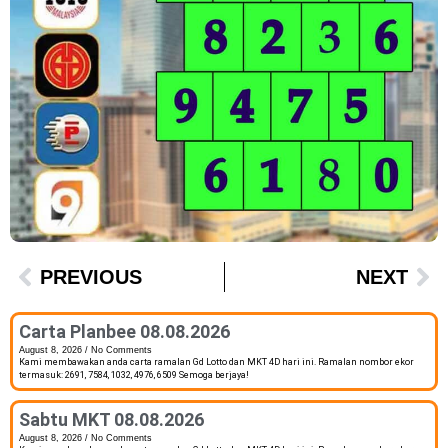
PREVIOUS
NEXT
Carta Planbee 08.08.2026
August 8, 2026
No Comments
Kami membawakan anda carta ramalan Gd Lotto dan MKT 4D hari ini. Ramalan nombor ekor
termasuk: 2691, 7584, 1032, 4976, 6509 Semoga berjaya!
Sabtu MKT 08.08.2026
August 8, 2026
No Comments