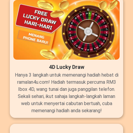
4D Lucky Draw
Hanya 3 langkah untuk memenangi hadiah hebat di
ramalan4u.com! Hadiah termasuk percuma RM3
Ibox 4D, wang tunai dan juga panggilan telefon.
Sekali sehari, ikut sahaja langkah-langkah laman
web untuk menyertai cabutan bertuah, cuba
memenangi hadiah anda sekarang!