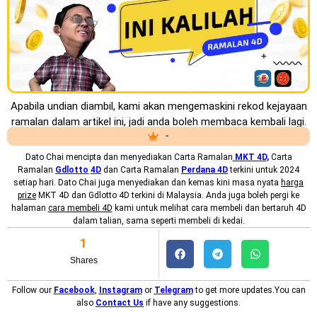
Apabila undian diambil, kami akan mengemaskini rekod kejayaan
ramalan dalam artikel ini, jadi anda boleh membaca kembali lagi.
-
Dato Chai mencipta dan menyediakan
Carta Ramalan
MKT 4D
,
Carta
Ramalan
Gdlotto
4D
dan Carta Ramalan
Perdana 4D
terkini untuk 2024
setiap hari. Dato Chai juga menyediakan dan kemas kini masa nyata
harga
prize
MKT 4D dan Gdlotto 4D terkini di Malaysia. Anda juga boleh pergi ke
halaman
cara membeli 4D
kami untuk melihat cara membeli dan bertaruh 4D
dalam talian, sama seperti membeli di kedai.
1
Shares
Follow our
Facebook
,
Instagram
or
Telegram
to get more updates.You can
also
Contact Us
if have any suggestions.