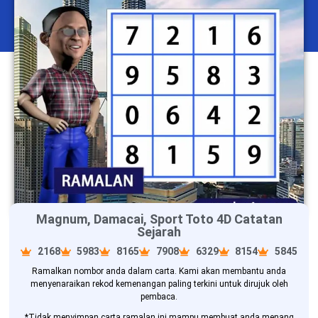
Magnum, Damacai, Sport Toto 4D Catatan
Sejarah
2168
5983
8165
7908
6329
8154
5845
Ramalkan nombor anda dalam carta. Kami akan membantu anda
menyenaraikan rekod kemenangan paling terkini untuk dirujuk oleh
pembaca.
*Tidak menyimpan carta ramalan ini mampu membuat anda menang