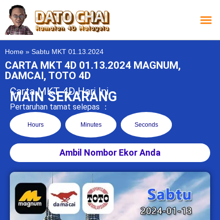
Carta L
Carta 
Carta
Carta S
Lucky D
Lucky
Chatbox 4D
Home
»
Sabtu MKT 01.13.2024
CARTA MKT 4D 01.13.2024 MAGNUM,
DAMCAI, TOTO 4D
Carta MKT 4D Hari Ini
MAIN SEKARANG
Pertaruhan tamat selepas ：
Hours
Minutes
Seconds
Ambil Nombor Ekor Anda