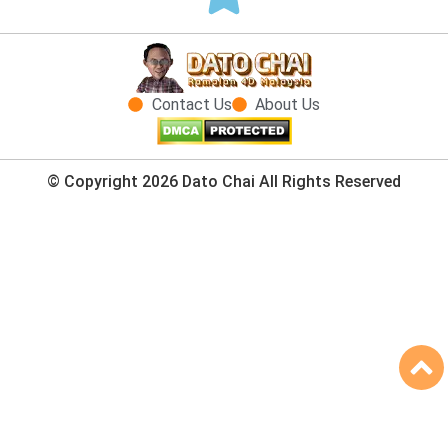
Contact Us
About Us
© Copyright 2026 Dato Chai All Rights Reserved