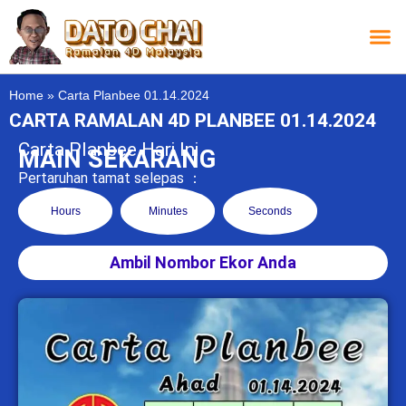
Carta L
Carta 
Carta
Carta S
Lucky D
Lucky
Chatbox 4D
Home
»
Carta Planbee 01.14.2024
CARTA RAMALAN 4D PLANBEE 01.14.2024
Carta Planbee Hari Ini
MAIN SEKARANG
Pertaruhan tamat selepas ：
Hours
Minutes
Seconds
Ambil Nombor Ekor Anda