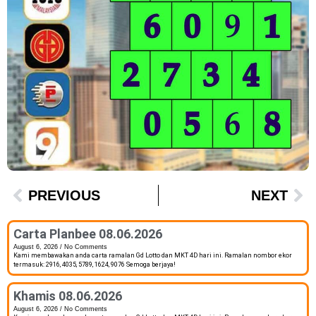
PREVIOUS
NEXT
Carta Planbee 08.06.2026
August 6, 2026
No Comments
Kami membawakan anda carta ramalan Gd Lotto dan MKT 4D hari ini. Ramalan nombor ekor
termasuk: 2916, 4035, 5789, 1624, 9076 Semoga berjaya!
Khamis 08.06.2026
August 6, 2026
No Comments