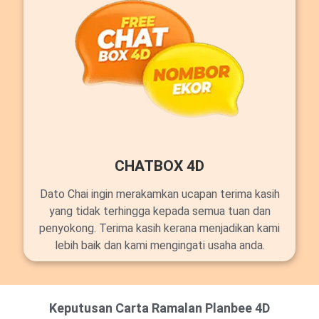
CHATBOX 4D
Dato Chai ingin merakamkan ucapan terima kasih
yang tidak terhingga kepada semua tuan dan
penyokong. Terima kasih kerana menjadikan kami
lebih baik dan kami mengingati usaha anda.
Keputusan Carta Ramalan Planbee 4D