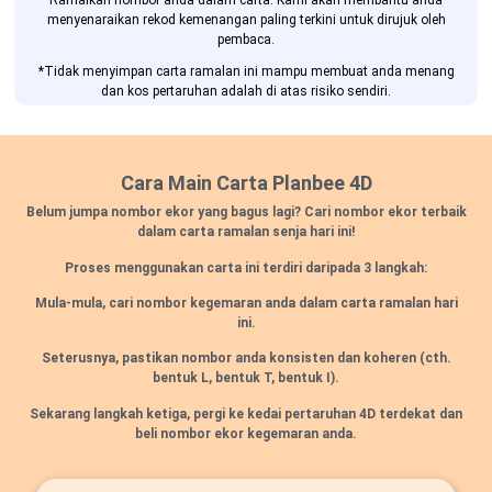
Ramalkan nombor anda dalam carta. Kami akan membantu anda
menyenaraikan rekod kemenangan paling terkini untuk dirujuk oleh
pembaca.
*Tidak menyimpan carta ramalan ini mampu membuat anda menang
dan kos pertaruhan adalah di atas risiko sendiri.
Cara Main Carta Planbee 4D
Belum jumpa nombor ekor yang bagus lagi? Cari nombor ekor terbaik
dalam carta ramalan senja hari ini!
Proses menggunakan carta ini terdiri daripada 3 langkah:
Mula-mula, cari nombor kegemaran anda dalam carta ramalan hari
ini.
Seterusnya, pastikan nombor anda konsisten dan koheren
(cth.
bentuk L, bentuk T, bentuk I).
Sekarang langkah ketiga, pergi ke kedai pertaruhan 4D terdekat dan
beli nombor ekor kegemaran anda.