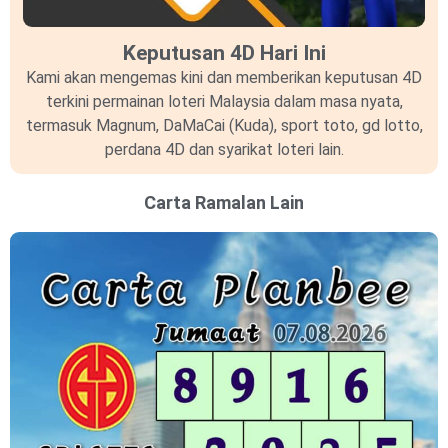
Keputusan 4D Hari Ini
Kami akan mengemas kini dan memberikan keputusan 4D
terkini permainan loteri Malaysia dalam masa nyata,
termasuk Magnum, DaMaCai (Kuda), sport toto, gd lotto,
perdana 4D dan syarikat loteri lain.
Carta Ramalan Lain