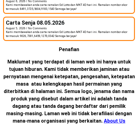
August 6, 2026
No Comments
Kami membawakan anda carta ramalan Gd Lotto dan MKT 4D hari ini. Ramalan nombor ekor
termasuk: 8491, 3725, 5604, 9183, 1543 Semoga berjaya!
Carta Senja 08.05.2026
August 5, 2026
No Comments
Kami membawakan anda carta ramalan Gd Lotto dan MKT 4D hari ini. Ramalan nombor ekor
termasuk: 9026, 7381, 6459, 1270, 0342 Semoga berjaya!
Penafian
Maklumat yang terdapat di laman web ini hanya untuk
tujuan hiburan. Kami tidak memberikan jaminan atau
pernyataan mengenai ketepatan, pengesahan, ketepatan
masa atau kelengkapan hasil permainan yang
diterbitkan di halaman ini. Semua logo, jenama dan nama
produk yang disebut dalam artikel ini adalah tanda
dagang atau tanda dagang berdaftar dari pemilik
masing-masing. Laman web ini tidak berafiliasi dengan
mana-mana organisasi yang berkaitan.
About Us