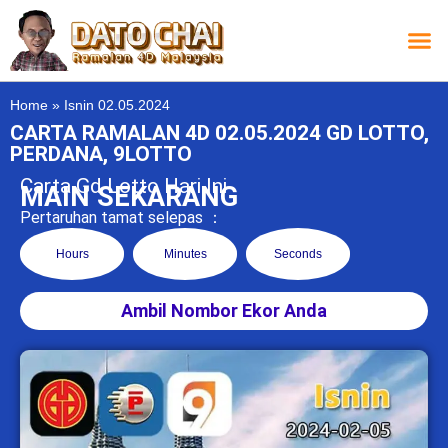
Carta L
Carta 
Carta
Carta S
Lucky D
Lucky
Chatbox 4D
Home
»
Isnin 02.05.2024
CARTA RAMALAN 4D 02.05.2024 GD LOTTO,
PERDANA, 9LOTTO
Carta Gd Lotto Hari Ini
MAIN SEKARANG
Pertaruhan tamat selepas ：
Hours
Minutes
Seconds
Ambil Nombor Ekor Anda