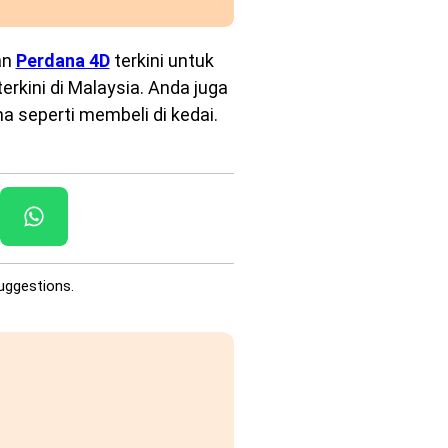
an
Perdana 4D
terkini untuk
rkini di Malaysia. Anda juga
a seperti membeli di kedai.
uggestions.