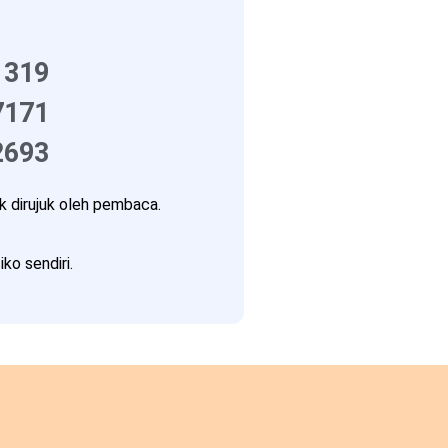
1319
7171
2693
 dirujuk oleh pembaca.
ko sendiri.