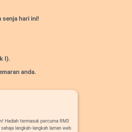
enja hari ini!
 I).
gemaran anda.
om! Hadiah termasuk percuma RM3
ut sahaja langkah-langkah laman web