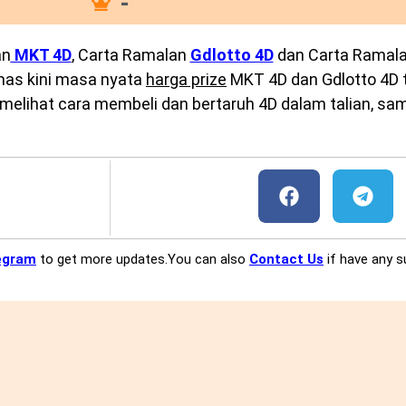
-
an
MKT 4D
, Carta Ramalan
Gdlotto 4D
dan Carta Ramal
emas kini masa nyata
harga prize
MKT 4D dan Gdlotto 4D te
melihat cara membeli dan bertaruh 4D dalam talian, sam
egram
to get more updates.You can also
Contact Us
if have any s