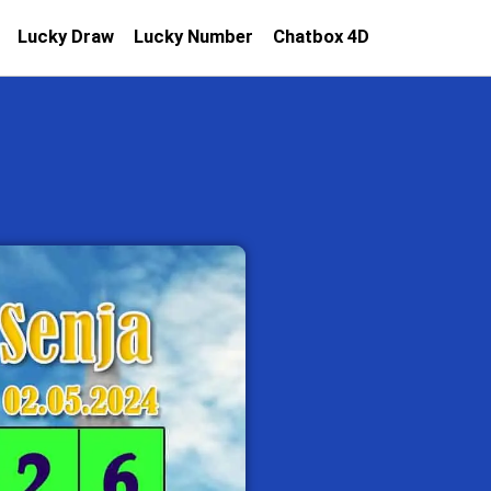
Lucky Draw
Lucky Number
Chatbox 4D