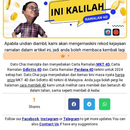
Apabila undian diambil, kami akan mengemaskini rekod kejayaan
ramalan dalam artikel ini, jadi anda boleh membaca kembali lagi.
-
Dato Chai mencipta dan menyediakan
Carta Ramalan
MKT 4D
,
Carta
Ramalan
Gdlotto
4D
dan Carta Ramalan
Perdana 4D
terkini untuk 2024
setiap hari. Dato Chai juga menyediakan dan kemas kini masa nyata
harga
prize
MKT 4D dan Gdlotto 4D terkini di Malaysia. Anda juga boleh pergi ke
halaman
cara membeli 4D
kami untuk melihat cara membeli dan bertaruh 4D
dalam talian, sama seperti membeli di kedai.
1
Shares
Follow our
Facebook
,
Instagram
or
Telegram
to get more updates.You can
also
Contact Us
if have any suggestions.