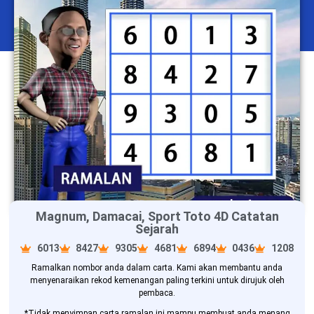
Magnum, Damacai, Sport Toto 4D Catatan
Sejarah
6013
8427
9305
4681
6894
0436
1208
Ramalkan nombor anda dalam carta. Kami akan membantu anda
menyenaraikan rekod kemenangan paling terkini untuk dirujuk oleh
pembaca.
*Tidak menyimpan carta ramalan ini mampu membuat anda menang