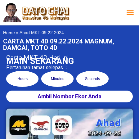
Carta L
Carta 
Carta
Carta S
Lucky D
Lucky
Chatbox 4D
Home
»
Ahad MKT 09.22.2024
CARTA MKT 4D 09.22.2024 MAGNUM,
DAMCAI, TOTO 4D
Carta MKT 4D Hari Ini
MAIN SEKARANG
Pertaruhan tamat selepas ：
Hours
Minutes
Seconds
Ambil Nombor Ekor Anda