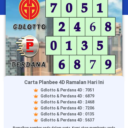
Carta Planbee 4D Ramalan Hari Ini
Gdlotto & Perdana 4D : 7051
Gdlotto & Perdana 4D : 6879
Gdlotto & Perdana 4D : 2468
Gdlotto & Perdana 4D : 7206
Gdlotto & Perdana 4D : 0135
Gdlotto & Perdana 4D : 5637