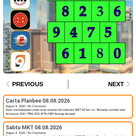
PREVIOUS
NEXT
Carta Planbee 08.08.2026
August 8, 2026
No Comments
Kami membawakan anda carta ramalan Gd Lotto dan MKT 4D hari ini. Ramalan nombor ekor
termasuk: 2691, 7584, 1032, 4976, 6509 Semoga berjaya!
Sabtu MKT 08.08.2026
August 8, 2026
No Comments