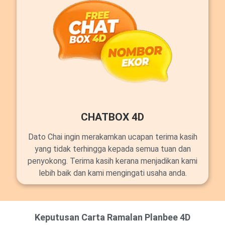
CHATBOX 4D
Dato Chai ingin merakamkan ucapan terima kasih
yang tidak terhingga kepada semua tuan dan
penyokong. Terima kasih kerana menjadikan kami
lebih baik dan kami mengingati usaha anda.
Keputusan Carta Ramalan Planbee 4D