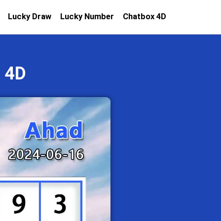
Lucky Draw
Lucky Number
Chatbox 4D
 4D