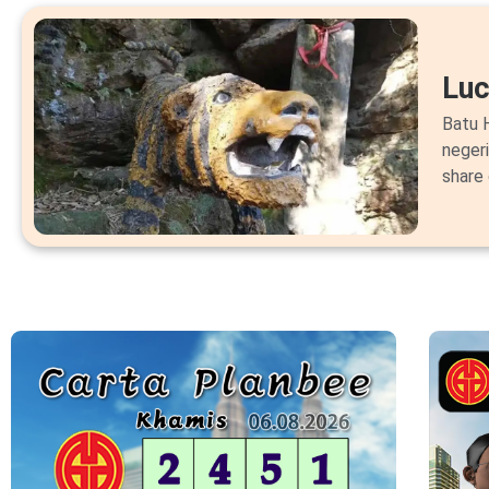
Lu
Batu H
neger
share