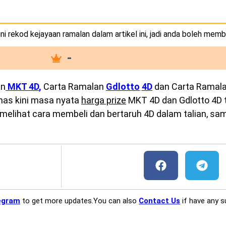
i rekod kejayaan ramalan dalam artikel ini, jadi anda boleh memb
-
an
MKT 4D
,
Carta Ramalan
Gdlotto
4D
dan Carta Ramal
emas kini masa nyata
harga prize
MKT 4D dan Gdlotto 4D te
melihat cara membeli dan bertaruh 4D dalam talian, sam
egram
to get more updates.You can also
Contact Us
if have any s