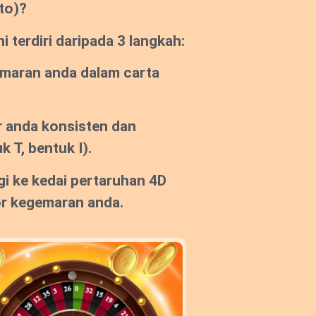
to)?
 terdiri daripada 3 langkah:
emaran anda dalam carta
 anda konsisten dan
k T, bentuk I).
gi ke kedai pertaruhan 4D
or kegemaran anda.