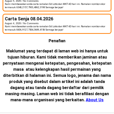
August 5, 2026
No Comments
Kami membawakan anda carta ramalan Gd Lotto dan MKT 4D hari ini. Ramalan nombor ekor
termasuk: 6348, 2157, 7903, 4862, 3198 Semoga berjaya!
Carta Senja 08.04.2026
August 4, 2026
No Comments
Kami membawakan anda carta ramalan Gd Lotto dan MKT 4D hari ini. Ramalan nombor ekor
termasuk: 8436, 9127, 7504, 3689, 4156 Semoga berjaya!
Penafian
Maklumat yang terdapat di laman web ini hanya untuk
tujuan hiburan. Kami tidak memberikan jaminan atau
pernyataan mengenai ketepatan, pengesahan, ketepatan
masa atau kelengkapan hasil permainan yang
diterbitkan di halaman ini. Semua logo, jenama dan nama
produk yang disebut dalam artikel ini adalah tanda
dagang atau tanda dagang berdaftar dari pemilik
masing-masing. Laman web ini tidak berafiliasi dengan
mana-mana organisasi yang berkaitan.
About Us