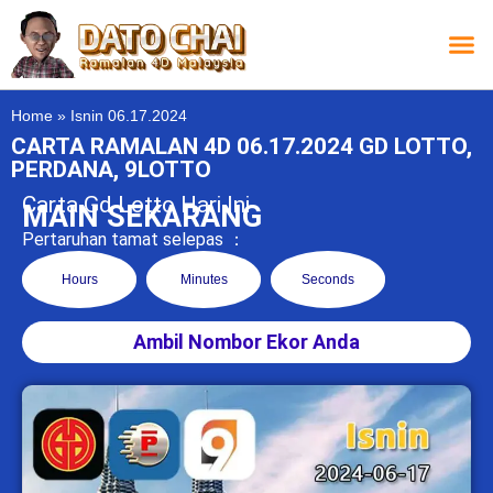
Carta L
Carta 
Carta
Carta S
Lucky D
Lucky
Chatbox 4D
Home
»
Isnin 06.17.2024
CARTA RAMALAN 4D 06.17.2024 GD LOTTO,
PERDANA, 9LOTTO
Carta Gd Lotto Hari Ini
MAIN SEKARANG
Pertaruhan tamat selepas ：
Hours
Minutes
Seconds
Ambil Nombor Ekor Anda