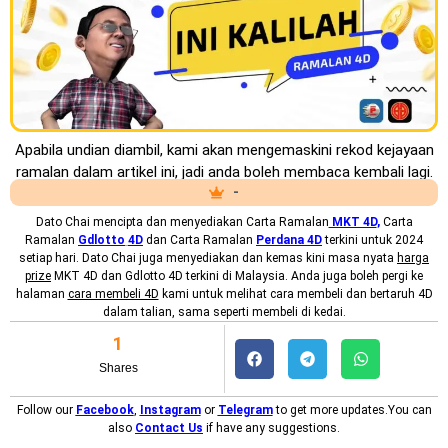
Apabila undian diambil, kami akan mengemaskini rekod kejayaan
ramalan dalam artikel ini, jadi anda boleh membaca kembali lagi.
-
Dato Chai mencipta dan menyediakan
Carta Ramalan
MKT 4D
,
Carta
Ramalan
Gdlotto
4D
dan Carta Ramalan
Perdana 4D
terkini untuk 2024
setiap hari. Dato Chai juga menyediakan dan kemas kini masa nyata
harga
prize
MKT 4D dan Gdlotto 4D terkini di Malaysia. Anda juga boleh pergi ke
halaman
cara membeli 4D
kami untuk melihat cara membeli dan bertaruh 4D
dalam talian, sama seperti membeli di kedai.
1
Shares
Follow our
Facebook
,
Instagram
or
Telegram
to get more updates.You can
also
Contact Us
if have any suggestions.