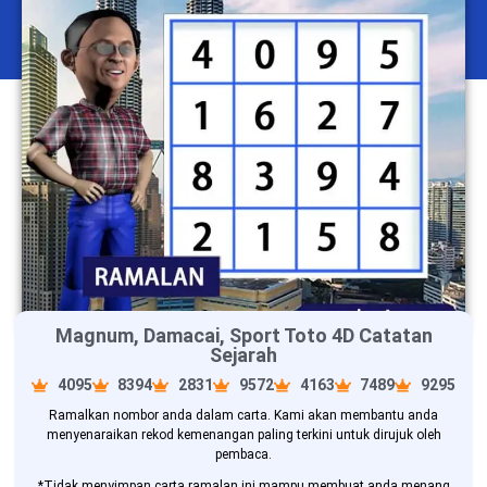
Magnum, Damacai, Sport Toto 4D Catatan
Sejarah
4095
8394
2831
9572
4163
7489
9295
Ramalkan nombor anda dalam carta. Kami akan membantu anda
menyenaraikan rekod kemenangan paling terkini untuk dirujuk oleh
pembaca.
*Tidak menyimpan carta ramalan ini mampu membuat anda menang