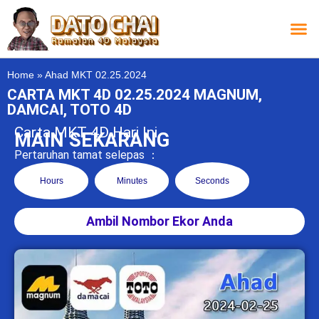
Carta L
Carta 
Carta
Carta S
Lucky D
Lucky
Chatbox 4D
Home
»
Ahad MKT 02.25.2024
CARTA MKT 4D 02.25.2024 MAGNUM,
DAMCAI, TOTO 4D
Carta MKT 4D Hari Ini
MAIN SEKARANG
Pertaruhan tamat selepas ：
Hours
Minutes
Seconds
Ambil Nombor Ekor Anda