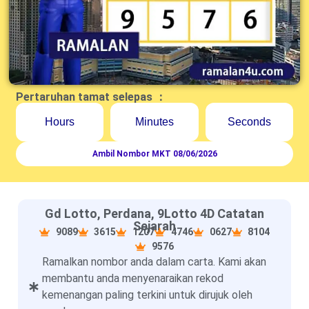
Pertaruhan tamat selepas ：
Hours
Minutes
Seconds
Ambil Nombor MKT 08/06/2026
Gd Lotto, Perdana, 9Lotto 4D Catatan
Sejarah
9089
3615
1207
4746
0627
8104
9576
Ramalkan nombor anda dalam carta. Kami akan
membantu anda menyenaraikan rekod
kemenangan paling terkini untuk dirujuk oleh