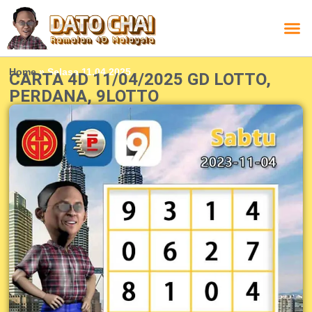
Carta L
Carta 
Carta
Carta S
Lucky D
Lucky
Chatbox 4D
Home
»
Selasa 11.04.2025
CARTA 4D 11/04/2025 GD LOTTO,
PERDANA, 9LOTTO