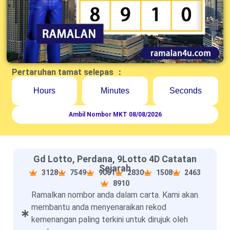
Pertaruhan tamat selepas ：
Hours
Minutes
Seconds
Ambil Nombor MKT 08/08/2026
Gd Lotto, Perdana, 9Lotto 4D Catatan
Sejarah
3128
7549
9061
2830
1508
2463
8910
Ramalkan nombor anda dalam carta. Kami akan
membantu anda menyenaraikan rekod
kemenangan paling terkini untuk dirujuk oleh