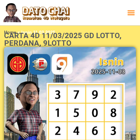
Carta L
Carta 
Carta
Carta S
Lucky D
Lucky
Chatbox 4D
Home
»
Isnin 11.03.2025
CARTA 4D 11/03/2025 GD LOTTO,
PERDANA, 9LOTTO