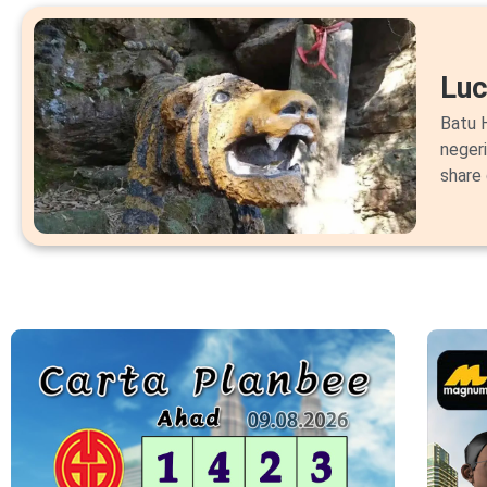
Lu
Batu H
neger
share