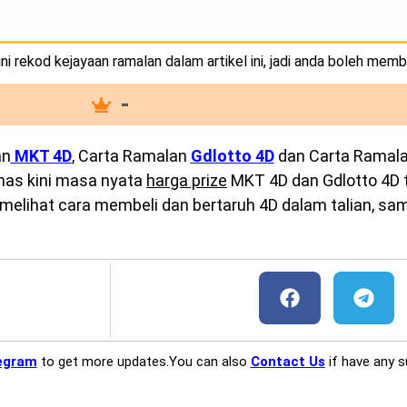
i rekod kejayaan ramalan dalam artikel ini, jadi anda boleh memb
-
an
MKT
4D
, Carta Ramalan
Gdlotto 4D
dan Carta Ramal
emas kini masa nyata
harga prize
MKT 4D dan Gdlotto 4D te
melihat cara membeli dan bertaruh 4D dalam talian, sam
egram
to get more updates.You can also
Contact Us
if have any s