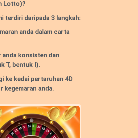
n Lotto)?
 terdiri daripada 3 langkah:
emaran anda dalam carta
 anda konsisten dan
k T, bentuk I).
gi ke kedai pertaruhan 4D
or kegemaran anda.