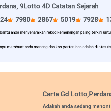
rdana, 9Lotto 4D Catatan Sejarah
124
7980
2867
5019
7928
1
ntu anda menyenaraikan rekod kemenangan paling terkini untuk
pu membuat anda menang dan kos pertaruhan adalah di atas risi
Carta Gd Lotto,Perdan
Adakah anda sedang menont