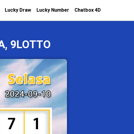
Lucky Draw
Lucky Number
Chatbox 4D
A, 9LOTTO