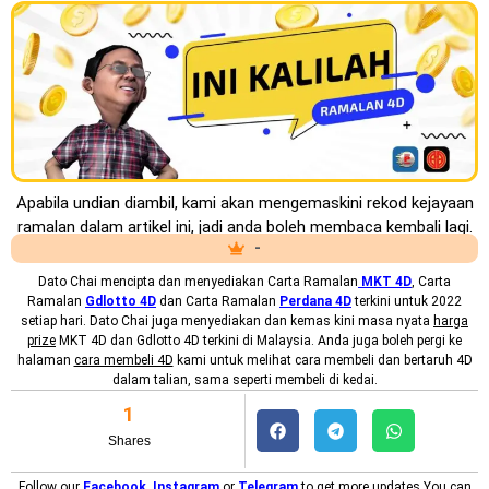
Apabila undian diambil, kami akan mengemaskini rekod kejayaan
ramalan dalam artikel ini, jadi anda boleh membaca kembali lagi.
-
Dato Chai mencipta dan menyediakan
Carta Ramalan
MKT 4D
, Carta
Ramalan
Gdlotto 4D
dan Carta Ramalan
Perdana 4D
terkini untuk 2022
setiap hari. Dato Chai juga menyediakan dan kemas kini masa nyata
harga
prize
MKT 4D dan Gdlotto 4D terkini di Malaysia. Anda juga boleh pergi ke
halaman
cara membeli 4D
kami untuk melihat cara membeli dan bertaruh 4D
dalam talian, sama seperti membeli di kedai.
1
Shares
Follow our
Facebook
,
Instagram
or
Telegram
to get more updates.You can