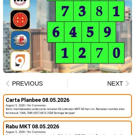
PREVIOUS
NEXT
Carta Planbee 08.05.2026
August 5, 2026
No Comments
Kami membawakan anda carta ramalan Gd Lotto dan MKT 4D hari ini. Ramalan nombor ekor
termasuk: 1368, 7549, 9207, 6813, 3528 Semoga berjaya!
Rabu MKT 08.05.2026
August 5, 2026
No Comments