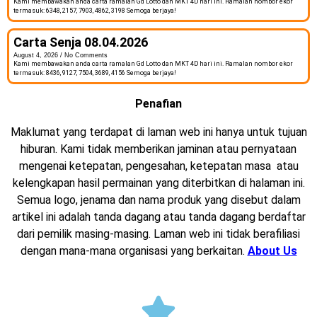
Kami membawakan anda carta ramalan Gd Lotto dan MKT 4D hari ini. Ramalan nombor ekor
termasuk: 6348, 2157, 7903, 4862, 3198 Semoga berjaya!
Carta Senja 08.04.2026
August 4, 2026
No Comments
Kami membawakan anda carta ramalan Gd Lotto dan MKT 4D hari ini. Ramalan nombor ekor
termasuk: 8436, 9127, 7504, 3689, 4156 Semoga berjaya!
Penafian
Maklumat yang terdapat di laman web ini hanya untuk tujuan
hiburan. Kami tidak memberikan jaminan atau pernyataan
mengenai ketepatan, pengesahan, ketepatan masa atau
kelengkapan hasil permainan yang diterbitkan di halaman ini.
Semua logo, jenama dan nama produk yang disebut dalam
artikel ini adalah tanda dagang atau tanda dagang berdaftar
dari pemilik masing-masing. Laman web ini tidak berafiliasi
dengan mana-mana organisasi yang berkaitan.
About Us