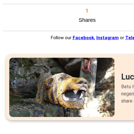
1
Shares
Follow our
Facebook
,
Instagram
or
Tel
Lu
Batu H
neger
share