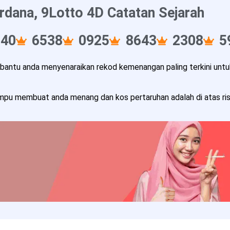
rdana, 9Lotto 4D Catatan Sejarah
240
6538
0925
8643
2308
5
ntu anda menyenaraikan rekod kemenangan paling terkini untuk
pu membuat anda menang dan kos pertaruhan adalah di atas risi