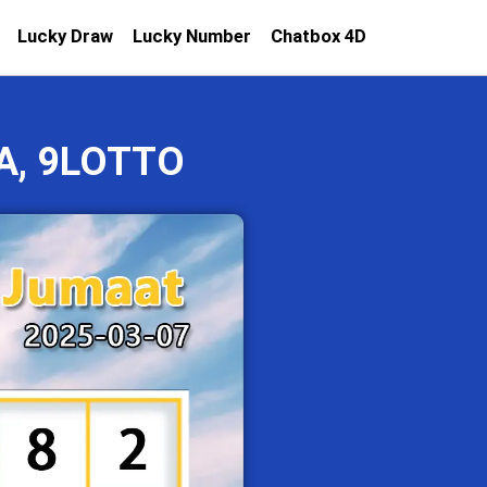
Lucky Draw
Lucky Number
Chatbox 4D
A, 9LOTTO