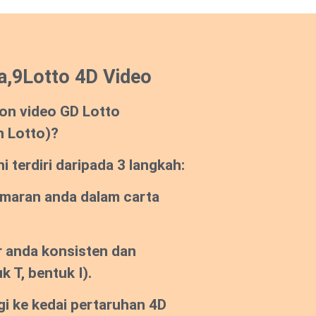
a,9Lotto 4D Video
on video GD Lotto
n Lotto)?
 terdiri daripada 3 langkah:
emaran anda dalam carta
 anda konsisten dan
k T, bentuk I).
gi ke kedai pertaruhan 4D