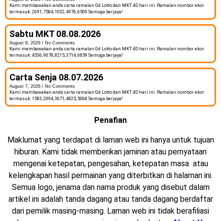
Kami membawakan anda carta ramalan Gd Lotto dan MKT 4D hari ini. Ramalan nombor ekor
termasuk: 2691, 7584, 1032, 4976, 6509 Semoga berjaya!
Sabtu MKT 08.08.2026
August 8, 2026
No Comments
Kami membawakan anda carta ramalan Gd Lotto dan MKT 4D hari ini. Ramalan nombor ekor
termasuk: 4536, 9078, 8215, 3714, 6859 Semoga berjaya!
Carta Senja 08.07.2026
August 7, 2026
No Comments
Kami membawakan anda carta ramalan Gd Lotto dan MKT 4D hari ini. Ramalan nombor ekor
termasuk: 1583, 2094, 3671, 4825, 5068 Semoga berjaya!
Penafian
Maklumat yang terdapat di laman web ini hanya untuk tujuan
hiburan. Kami tidak memberikan jaminan atau pernyataan
mengenai ketepatan, pengesahan, ketepatan masa atau
kelengkapan hasil permainan yang diterbitkan di halaman ini.
Semua logo, jenama dan nama produk yang disebut dalam
artikel ini adalah tanda dagang atau tanda dagang berdaftar
dari pemilik masing-masing. Laman web ini tidak berafiliasi