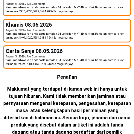
August 6, 2026
No Comments
Kami membawakan anda carta ramalan Gd Lotto dan MKT 4D hari ini. Ramalan nombor ekor
termasuk: 2916, 4035, 5789, 1624, 9076 Semoga berjaya!
Khamis 08.06.2026
August 6, 2026
No Comments
Kami membawakan anda carta ramalan Gd Lotto dan MKT 4D hari ini. Ramalan nombor ekor
termasuk: 8491, 3725, 5604, 9183, 1543 Semoga berjaya!
Carta Senja 08.05.2026
August 5, 2026
No Comments
Kami membawakan anda carta ramalan Gd Lotto dan MKT 4D hari ini. Ramalan nombor ekor
termasuk: 9026, 7381, 6459, 1270, 0342 Semoga berjaya!
Penafian
Maklumat yang terdapat di laman web ini hanya untuk
tujuan hiburan. Kami tidak memberikan jaminan atau
pernyataan mengenai ketepatan, pengesahan, ketepatan
masa atau kelengkapan hasil permainan yang
diterbitkan di halaman ini. Semua logo, jenama dan nama
produk yang disebut dalam artikel ini adalah tanda
dagang atau tanda dagang berdaftar dari pemilik