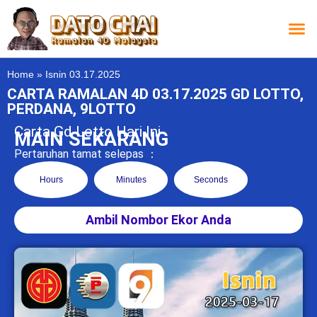
Carta L
Carta 
Carta
Carta S
Lucky D
Lucky
Chatbox 4D
Home
»
Isnin 03.17.2025
CARTA RAMALAN 4D 03.17.2025 GD LOTTO,
PERDANA, 9LOTTO
Carta Gd Lotto Hari Ini
MAIN SEKARANG
Pertaruhan tamat selepas ：
Hours
Minutes
Seconds
Ambil Nombor Ekor Anda