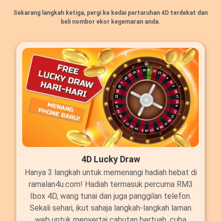
Sekarang langkah ketiga, pergi ke kedai pertaruhan 4D terdekat dan
beli nombor ekor kegemaran anda.
4D Lucky Draw
Hanya 3 langkah untuk memenangi hadiah hebat di
ramalan4u.com! Hadiah termasuk percuma RM3
Ibox 4D, wang tunai dan juga panggilan telefon.
Sekali sehari, ikut sahaja langkah-langkah laman
web untuk menyertai cabutan bertuah, cuba