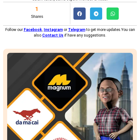
1
Shares
Follow our
F
acebook
,
Instagram
or
Telegram
to get more updates.You can
also
Contact Us
if have any suggestions.