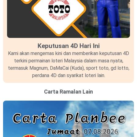
Keputusan 4D Hari Ini
Kami akan mengemas kini dan memberikan keputusan 4D
terkini permainan loteri Malaysia dalam masa nyata,
termasuk Magnum, DaMaCai (Kuda), sport toto, gd lotto,
perdana 4D dan syarikat loteri lain.
Carta Ramalan Lain