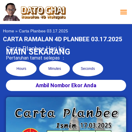
Carta L
Carta 
Carta
Carta S
Lucky D
Lucky
Chatbox 4D
Home
»
Carta Planbee 03.17.2025
CARTA RAMALAN 4D PLANBEE 03.17.2025
Carta Planbee Hari Ini
MAIN SEKARANG
Pertaruhan tamat selepas ：
Hours
Minutes
Seconds
Ambil Nombor Ekor Anda